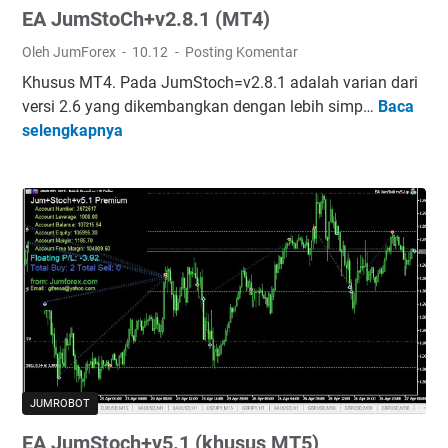
EA JumStoCh+v2.8.1 (MT4)
t
+
Oleh JumForex
10.12
Posting Komentar
v
Khusus MT4. Pada JumStoch=v2.8.1 adalah varian dari
4
versi 2.6 yang dikembangkan dengan lebih simp…
Baca
E
.
selengkapnya
A
3
J
u
m
S
t
o
C
h
+
v
2
JUMROBOT
.
EA JumStoch+v5.1 (khusus MT5)
8