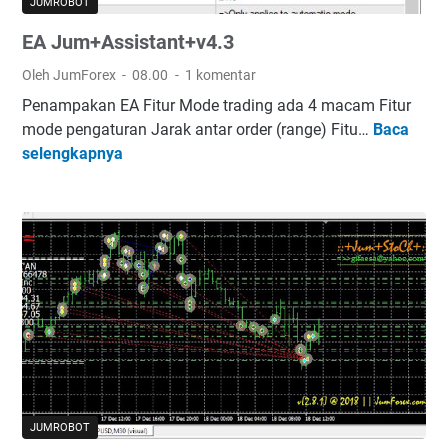
JUMROBOT
EA Jum+Assistant+v4.3
Oleh JumForex
08.00
1 komentar
Penampakan EA Fitur Mode trading ada 4 macam Fitur
mode pengaturan Jarak antar order (range) Fitu…
Baca
E
selengkapnya
A
J
u
m
+
A
s
s
i
s
t
a
JUMROBOT
n