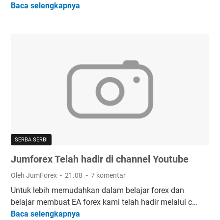
Baca selengkapnya
S
6
h
N
a
e
r
w
e
E
A
J
u
m
F
o
SERBA SERBI
r
Jumforex Telah hadir di channel Youtube
e
x
Oleh JumForex
21.08
7 komentar
2
Untuk lebih memudahkan dalam belajar forex dan
0
belajar membuat EA forex kami telah hadir melalui c…
2
Baca selengkapnya
J
0