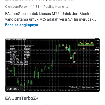
.
Oleh JumForex
11.31
Posting Komentar
1
EA JumStoch untuk khusus MT5. Untuk JumStoch+
(
yang pertama untuk Mt5 adalah versi 5.1 Ini merupak…
M
Baca selengkapnya
E
T
A
4
J
)
u
m
S
t
o
c
h
+
v
JUMROBOT
5
EA JumTurboZ+
.
1