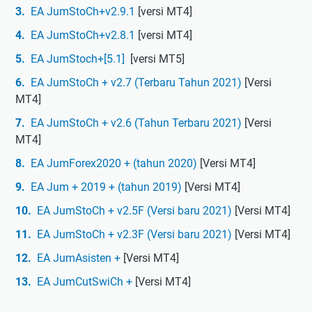
EA JumStoCh+v2.9.1
[versi MT4]
c
h
EA JumStoCh+v2.8.1
[versi MT4]
a
EA JumStoch+[5.1]
[versi MT5]
n
n
EA JumStoCh + v2.7 (Terbaru Tahun 2021)
[Versi
e
MT4]
l
EA JumStoCh + v2.6 (Tahun Terbaru 2021)
[Versi
Y
MT4]
o
EA JumForex2020 + (tahun 2020)
[Versi MT4]
u
t
EA Jum + 2019 + (tahun 2019)
[Versi MT4]
u
EA JumStoCh + v2.5F (Versi baru 2021)
[Versi MT4]
b
e
EA JumStoCh + v2.3F (Versi baru 2021)
[Versi MT4]
EA JumAsisten +
[Versi MT4]
EA JumCutSwiCh +
[Versi MT4]