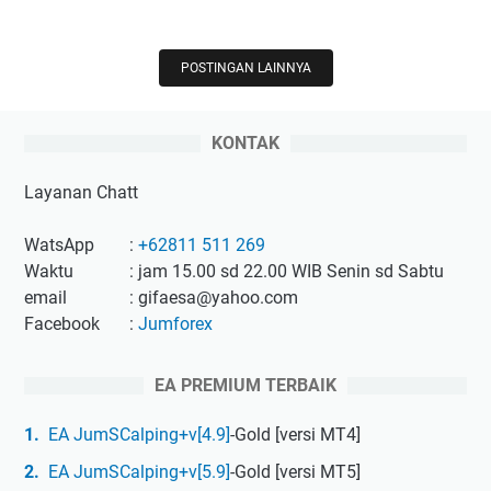
u
m
f
POSTINGAN LAINNYA
o
r
KONTAK
e
x
Layanan Chatt
T
e
WatsApp
:
+62811 511 269
l
Waktu
: jam 15.00 sd 22.00 WIB Senin sd Sabtu
a
email
: gifaesa@yahoo.com
h
Facebook
:
Jumforex
h
a
d
EA PREMIUM TERBAIK
i
EA JumSCalping+v[4.9]
-Gold [versi MT4]
r
d
EA JumSCalping+v[5.9]
-Gold [versi MT5]
i