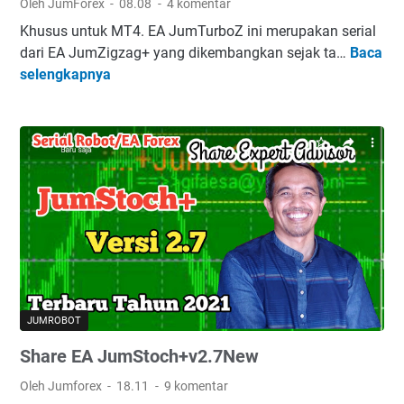
Oleh JumForex
08.08
4 komentar
(
Khusus untuk MT4. EA JumTurboZ ini merupakan serial
k
dari EA JumZigzag+ yang dikembangkan sejak ta…
Baca
E
h
selengkapnya
A
u
J
s
u
u
m
s
T
M
u
T
r
5
b
)
o
Z
+
JUMROBOT
Share EA JumStoch+v2.7New
Oleh Jumforex
18.11
9 komentar