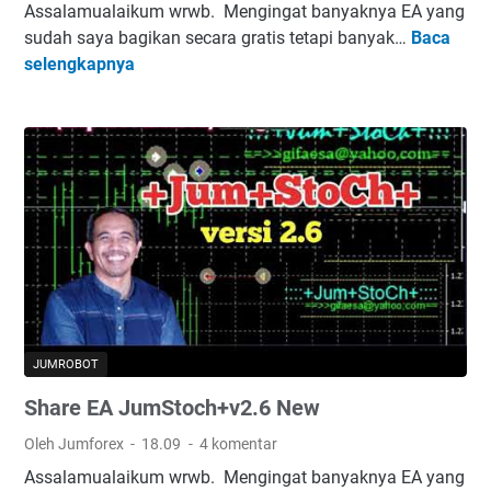
Assalamualaikum wrwb. Mengingat banyaknya EA yang
sudah saya bagikan secara gratis tetapi banyak…
Baca
S
selengkapnya
h
a
r
e
E
A
J
u
m
S
t
o
JUMROBOT
c
Share EA JumStoch+v2.6 New
h
+
Oleh Jumforex
18.09
4 komentar
v
Assalamualaikum wrwb. Mengingat banyaknya EA yang
2