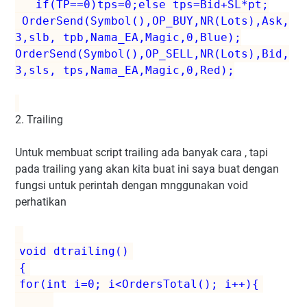
if(TP==0)tps=0;else tps=Bid+SL*pt;
OrderSend(Symbol(),OP_BUY,NR(Lots),Ask,
3,slb, tpb,Nama_EA,Magic,0,Blue);
OrderSend(Symbol(),OP_SELL,NR(Lots),Bid,
3,sls, tps,Nama_EA,Magic,0,Red);
2. Trailing
Untuk membuat script trailing ada banyak cara , tapi
pada trailing yang akan kita buat ini saya buat dengan
fungsi untuk perintah dengan mnggunakan void
perhatikan
void dtrailing()
{
for(int i=0; i<OrdersTotal(); i++){