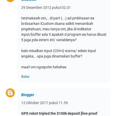
29 Desember 2012 pukul 02.01
terimakasih om,.. di part (...) ad pmbhasan ea
brdssarkan iCustom dsana sdikit menambah
pngetahuan, mau tanya om, jika di indikator
input/buffer ada 5 apakah d program ea harus dbuat
5 juga pda extern int/ variablenya?
kalo misalkan input (Ctrl+i) warna/ selain input
angaka,.. apa juga dinamakan buffer?
maaf om ngrepotin hehehee
Balas
Blogger
12 Oktober 2017 pukul 11.59
GPS robot tripled the $100k deposit [live proof