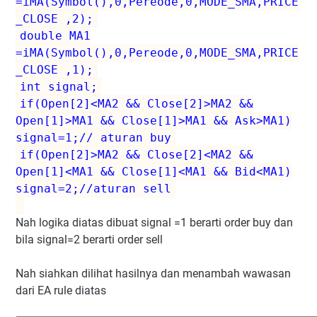
=iMA(Symbol(),0,Pereode,0,MODE_SMA,PRICE
_CLOSE ,2);
double MA1
=iMA(Symbol(),0,Pereode,0,MODE_SMA,PRICE
_CLOSE ,1);
int signal;
if(Open[2]<MA2 && Close[2]>MA2 &&
Open[1]>MA1 && Close[1]>MA1 && Ask>MA1)
signal=1;// aturan buy
if(Open[2]>MA2 && Close[2]<MA2 &&
Open[1]<MA1 && Close[1]<MA1 && Bid<MA1)
signal=2;//aturan sell
Nah logika diatas dibuat signal =1 berarti order buy dan
bila signal=2 berarti order sell
Nah siahkan dilihat hasilnya dan menambah wawasan
dari EA rule diatas