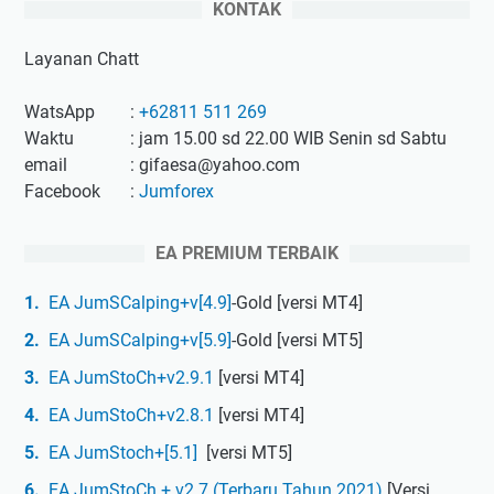
KONTAK
Layanan Chatt
WatsApp
:
+62811 511 269
Waktu
: jam 15.00 sd 22.00 WIB Senin sd Sabtu
email
: gifaesa@yahoo.com
Facebook
:
Jumforex
EA PREMIUM TERBAIK
EA JumSCalping+v[4.9]
-Gold [versi MT4]
EA JumSCalping+v[5.9]
-Gold [versi MT5]
EA JumStoCh+v2.9.1
[versi MT4]
EA JumStoCh+v2.8.1
[versi MT4]
EA JumStoch+[5.1]
[versi MT5]
EA JumStoCh + v2.7 (Terbaru Tahun 2021)
[Versi