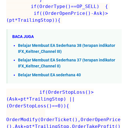
if(OrderType()==OP_SELL) {
if((OrderOpenPrice()-Ask)>
(pt*TrailingStop)){
BACA JUGA
Belajar Membuat EA Sederhana 38 (terapan indikator
IFX_Keltner_Channel III)
Belajar Membuat EA Sederhana 37 (terapan indikator
IFX_Keltner_Channel II)
Belajar Membuat EA sederhana 40
if(OrderStopLoss()>
(Ask+pt*TrailingStop) ||
(OrderStopLoss()==0)){
OrderModify(OrderTicket(),OrderOpenPrice
(),Ask+pt*TrailingStop,OrderTakeProfit()