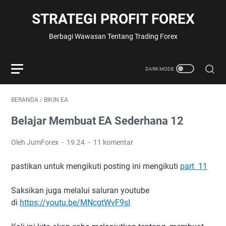
STRATEGI PROFIT FOREX
Berbagi Wawasan Tentang Trading Forex
BERANDA
/
BIKIN EA
Belajar Membuat EA Sederhana 12
Oleh JumForex
19.24
11 komentar
pastikan untuk mengikuti posting ini mengikuti
part 11
Saksikan juga melalui saluran youtube
di
https://youtu.be/MNcgtWvF9sI