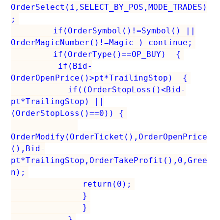
OrderSelect(i,SELECT_BY_POS,MODE_TRADES)
;
if(OrderSymbol()!=Symbol() ||
OrderMagicNumber()!=Magic ) continue;
if(OrderType()==OP_BUY) {
if(Bid-
OrderOpenPrice()>pt*TrailingStop) {
if((OrderStopLoss()<Bid-
pt*TrailingStop) ||
(OrderStopLoss()==0)) {
OrderModify(OrderTicket(),OrderOpenPrice
(),Bid-
pt*TrailingStop,OrderTakeProfit(),0,Gree
n);
return(0);
}
}
}