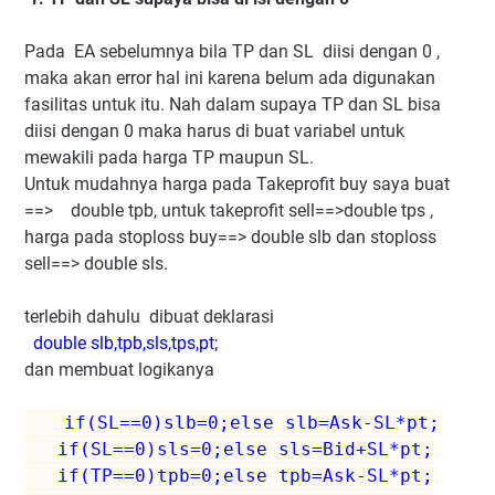
Pada EA sebelumnya bila TP dan SL diisi dengan 0 ,
maka akan error hal ini karena belum ada digunakan
fasilitas untuk itu. Nah dalam supaya TP dan SL bisa
diisi dengan 0 maka harus di buat variabel untuk
mewakili pada harga TP maupun SL.
Untuk mudahnya harga pada Takeprofit buy saya buat
==> double tpb, untuk takeprofit sell==>double tps ,
harga pada stoploss buy==> double slb dan stoploss
sell==> double sls.
terlebih dahulu dibuat deklarasi
double slb,tpb,sls,tps,pt;
dan membuat logikanya
if(SL==0)slb=0;else slb=Ask-SL*pt;
if(SL==0)sls=0;else sls=Bid+SL*pt;
if(TP==0)tpb=0;else tpb=Ask-SL*pt;