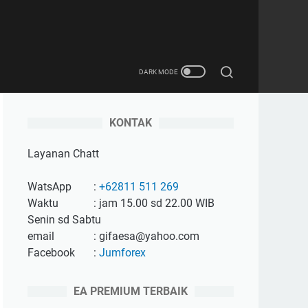
KONTAK
Layanan Chatt
WatsApp
:
+62811 511 269
Waktu
: jam 15.00 sd 22.00 WIB
Senin sd Sabtu
email
: gifaesa@yahoo.com
Facebook
:
Jumforex
EA PREMIUM TERBAIK