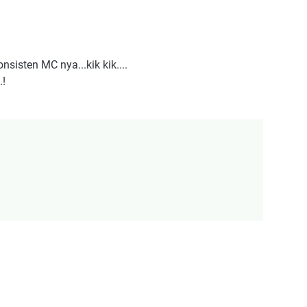
sisten MC nya...kik kik....
.!