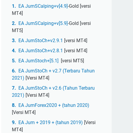
EA JumSCalping+v[4.9]
-Gold [versi
MT4]
EA JumSCalping+v[5.9]
-Gold [versi
MT5]
EA JumStoCh+v2.9.1
[versi MT4]
EA JumStoCh+v2.8.1
[versi MT4]
EA JumStoch+[5.1]
[versi MT5]
EA JumStoCh + v2.7 (Terbaru Tahun
2021)
[Versi MT4]
EA JumStoCh + v2.6 (Tahun Terbaru
2021)
[Versi MT4]
EA JumForex2020 + (tahun 2020)
[Versi MT4]
EA Jum + 2019 + (tahun 2019)
[Versi
MT4]