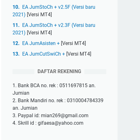
EA JumStoCh + v2.5F (Versi baru
2021)
[Versi MT4]
EA JumStoCh + v2.3F (Versi baru
2021)
[Versi MT4]
EA JumAsisten +
[Versi MT4]
EA JumCutSwiCh +
[Versi MT4]
DAFTAR REKENING
1. Bank BCA no. rek : 0511697815 an.
Jumian
2. Bank Mandiri no. rek : 0310004784339
an. Jumian
3. Paypal id: mian269@gmail.com
4. Skrill id : gifaesa@yahoo.com