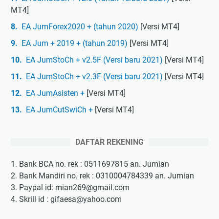
MT4]
EA JumForex2020 + (tahun 2020)
[Versi MT4]
EA Jum + 2019 + (tahun 2019)
[Versi MT4]
EA JumStoCh + v2.5F (Versi baru 2021)
[Versi MT4]
EA JumStoCh + v2.3F (Versi baru 2021)
[Versi MT4]
EA JumAsisten +
[Versi MT4]
EA JumCutSwiCh +
[Versi MT4]
DAFTAR REKENING
1. Bank BCA no. rek : 0511697815 an. Jumian
2. Bank Mandiri no. rek : 0310004784339 an. Jumian
3. Paypal id: mian269@gmail.com
4. Skrill id : gifaesa@yahoo.com