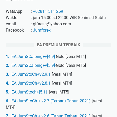
WatsApp
:
+62811 511 269
Waktu
: jam 15.00 sd 22.00 WIB Senin sd Sabtu
email
: gifaesa@yahoo.com
Facebook
:
Jumforex
EA PREMIUM TERBAIK
EA JumSCalping+v[4.9]
-Gold [versi MT4]
EA JumSCalping+v[5.9]
-Gold [versi MT5]
EA JumStoCh+v2.9.1
[versi MT4]
EA JumStoCh+v2.8.1
[versi MT4]
EA JumStoch+[5.1]
[versi MT5]
EA JumStoCh + v2.7 (Terbaru Tahun 2021)
[Versi
MT4]
EA JumStoCh + v2.6 (Tahun Terbaru 2021)
[Versi