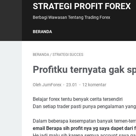
STRATEGI PROFIT FOREX
Berbagi Wawasan Tentang Trading Forex
BERANDA
BERANDA
/
STRATEGI SUCCES
Profitku ternyata gak s
Oleh JumForex
23.01
12 komentar
Belajar forex tentu benyak cerita tersendiri
Dan setiap trader pasti punya pengalaman ya
Dalam beberapa kesempatan banyak temen-te
email Berapa sih profit nya yg saya dapet dari 
He jadi malu sih karena semua account saya gak 