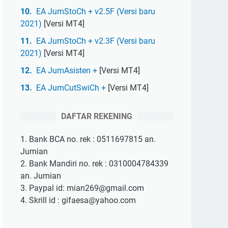
EA JumStoCh + v2.5F (Versi baru
2021)
[Versi MT4]
EA JumStoCh + v2.3F (Versi baru
2021)
[Versi MT4]
EA JumAsisten +
[Versi MT4]
EA JumCutSwiCh +
[Versi MT4]
DAFTAR REKENING
1. Bank BCA no. rek : 0511697815 an.
Jumian
2. Bank Mandiri no. rek : 0310004784339
an. Jumian
3. Paypal id: mian269@gmail.com
4. Skrill id : gifaesa@yahoo.com