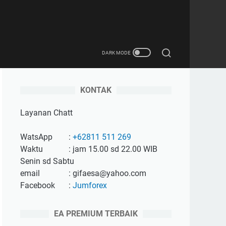
KONTAK
Layanan Chatt
WatsApp
:
+62811 511 269
Waktu
: jam 15.00 sd 22.00 WIB
Senin sd Sabtu
email
: gifaesa@yahoo.com
Facebook
:
Jumforex
EA PREMIUM TERBAIK