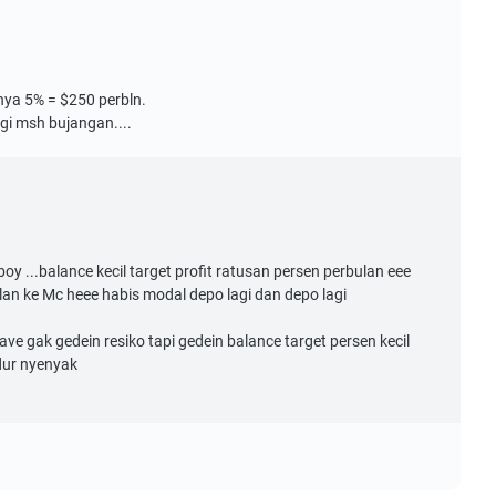
nya 5% = $250 perbln.
gi msh bujangan....
boy ...balance kecil target profit ratusan persen perbulan eee
lan ke Mc heee habis modal depo lagi dan depo lagi
ave gak gedein resiko tapi gedein balance target persen kecil
idur nyenyak