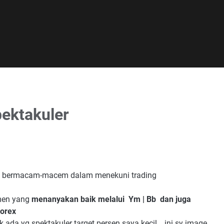
pektakuler
ng bermacam-macem dalam menekuni trading
men yang
menanyakan baik melalui Ym | Bb dan juga
forex
ada yg spektakuler target persen saya kecil , ini sy image