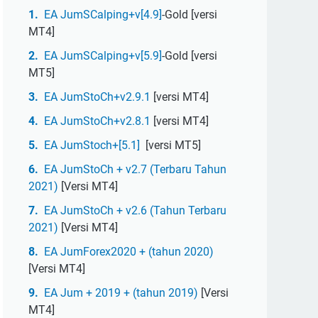
EA JumSCalping+v[4.9]
-Gold [versi
MT4]
EA JumSCalping+v[5.9]
-Gold [versi
MT5]
EA JumStoCh+v2.9.1
[versi MT4]
EA JumStoCh+v2.8.1
[versi MT4]
EA JumStoch+[5.1]
[versi MT5]
EA JumStoCh + v2.7 (Terbaru Tahun
2021)
[Versi MT4]
EA JumStoCh + v2.6 (Tahun Terbaru
2021)
[Versi MT4]
EA JumForex2020 + (tahun 2020)
[Versi MT4]
EA Jum + 2019 + (tahun 2019)
[Versi
MT4]